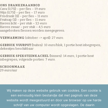
ONS DRANKENAANBOD
Cava (0,75l) – per fles – 19 euro
Wijn (0,75l) – per fles – 17 euro
Frisdrank (1l) – per fles – 11 euro
Fruitsap (1l) – per fles – 11 euro
Bieren licht – per stuk – 3,5 euro
Bieren zwaar – per stuk – 4,5 euro
aangebroken flessen worden meegegeven.
VERWARMING
(oktober –> april): 27 euro.
GEBRUIK VUURPUT
(buiten): 10 euro/blok, 1 portie hout inbegrepen,
dekentjes beschikbaar
GEBRUIK SPEKSTEENKACHEL
(binnen): 14 euro, 1 portie hout
inbegrepen, volgende porties: 7 euro.
SCHOONMAAK
29 euro/uur
Wij maken op deze website gebruik van cookies. Een cookie is
een eenvoudig klein bestandje dat met pagina’s van deze
website wordt meegestuurd en door uw browser op uw harde
All rights reserved. We hope to see you soon!
schrijf van uw computer wordt opgeslagen. De daarin