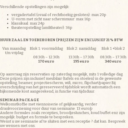
Verschillende opstellingen zijn mogelijk:
vergadertafel (ovaal of rechthoekig gesloten): max 20p
U-vorm met zicht naar schermmuur: max 16p
klassikaal: max 24p
theateropstelling (amfitheater): 36p
HUUR ZAAL EN TOEBEHOREN (PRIJZEN ZIJN EXCLUSIEF 21 % BTW
Van maandag
Blok 1: voormiddag
Blok 2: namiddag
Blok 1 +blok 2
t/m vrijdag
08.30h – 12.30h
13.30h – 17.30h
08.30h – 17.30h
170 euro
195 euro
340 euro
Op aanvraag zijn reservaties op zaterdag mogelijk, mits 1 volledige dag.
Deze prijzen zijn inclusief meubilair (tafels en stoelen) in de gewenste
opstelling, beamer, projectiescherm, wifi, micro, flipchart/papier.Bij
overschrijding van het gereserveerd tijdsblok wordt automatisch een
bijkomende kost aangerekend, in functie van tijdsduur.
SEMINAR PACKAGE
Welkomstkoffie met viennoiserie of gelijkaardig, verder
drankvoorziening voor duur van seminarie: 13 euro/p
Andere formules zoals recepties, broodjeslunches, koud buffet enz zijn
mogelijk: budget en formule te bespreken.
Wenst u uw seminarie af te sluiten met een receptie ? dat kan. Bespreek
uw wensen met ons.